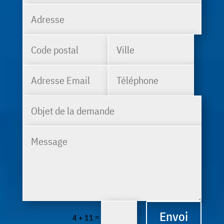
Envoi
=
4 + 11