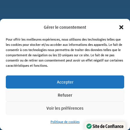
Gérer le consentement
Pour offrir les meilleures expériences, nous utilisons des technologies telles que
les cookies pour stocker et/ou accéder aux informations des appareils. Le fait de
consentir à ces technologies nous permettra de traiter des données telles que le
SDInformatique27
comportement de navigation ou les ID uniques sur ce site. Le fait de ne pas
consentir ou de retirer son consentement peut avoir un effet négatif sur certaines
caractéristiques et fonctions.
Dépannage informatique, réparation PC,
assistance à distance et maintenance
Accepter
informatique dans l’Eure.
📍
10 rue Aristide Briand
Refuser
27120 Ménilles
Voir les préférences
📞
06 24 19 77 09
Politique de cookies
Site de Confiance
✉️
contact@sdinformatique27.fr