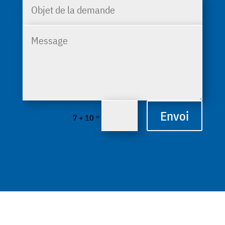
Envoi
=
7 + 10